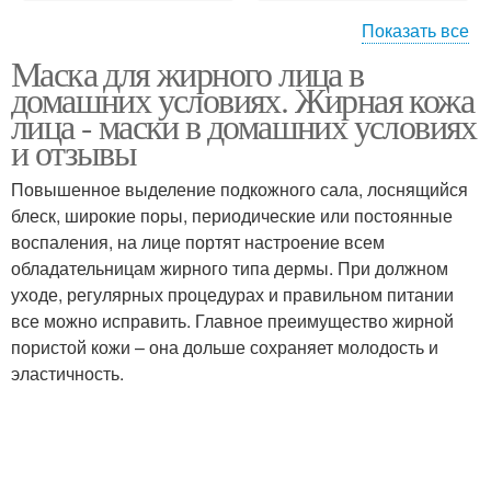
Показать все
Маска для жирного лица в
Медово-аспириновый
Кожи с медом
домашних условиях. Жирная кожа
пилинг
лица - маски в домашних условиях
и отзывы
Маски против жирной
Повышенное выделение подкожного сала, лоснящийся
кожи
блеск, широкие поры, периодические или постоянные
воспаления, на лице портят настроение всем
обладательницам жирного типа дермы. При должном
уходе, регулярных процедурах и правильном питании
все можно исправить. Главное преимущество жирной
пористой кожи – она дольше сохраняет молодость и
эластичность.