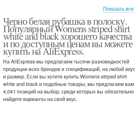
Показать все
Черно белая рубашка в полоску.
Рубашка в черную
Рубашка с брюками
Популярный Womens striped shirt
полоску
white and black хорошего качества
и по доступным ценам вы можете
купить на AliExpress.
Полосатая рубашка
Мужская рубашка
На AliExpress мы предлагаем тысячи разновидностей
продукции всех брендов и спецификаций, на любой вкус
и размер. Если вы хотите купить Womens striped shirt
white and black и подобные товары, мы предлагаем вам
Белая полоска
Женская рубашка
4,041 позиций на выбор, среди которых вы обязательно
найдете варианты на свой вкус.
Рубашка в офис
Рубашка в образе