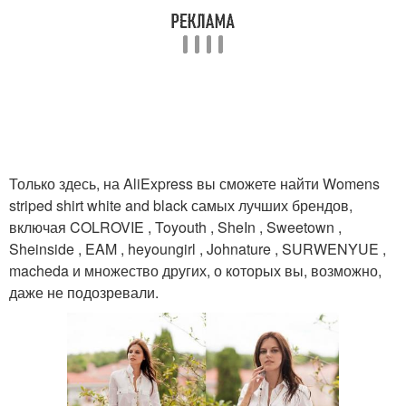
Джинсовая рубашка
Рубашка с юбкой
Только здесь, на AliExpress вы сможете найти Womens
striped shirt white and black самых лучших брендов,
включая COLROVIE , Toyouth , SheIn , Sweetown ,
Sheinside , EAM , heyoungirl , Johnature , SURWENYUE ,
macheda и множество других, о которых вы, возможно,
даже не подозревали.