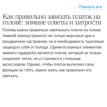
Показать все
Как правильно завязать платок на
Платок для зимнего
Пуховый платок
голове: зимние советы и хитрости
наряда
Почему важно правильно завязывать платок на голове
Зимний период приносит не только морозные дни и
Платки из итальянского
праздничное настроение, но и необходимость тщательно
Авторские платки
шелка
защищать себя от холода. Одним из важных элементов
зимнего гардероба является платок, который не только
сохраняет тепло, но и становится стильным
аксессуаром. Однако, чтобы платок выполнял свои
Узел на платке
функции на 100%, важно знать, как правильно его
завязать.