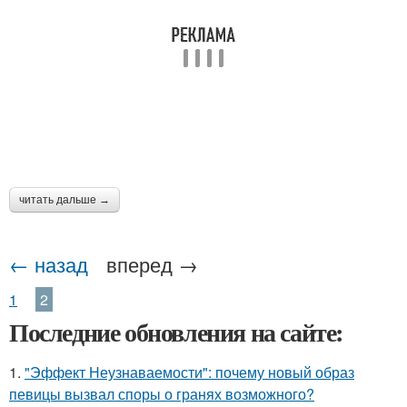
Одежда для встреч
Узоры на одежде
Женские образа
Одежда на парнях
читать дальше →
Женский гардероб
Красивая одежда
← назад
вперед →
1
2
Последние обновления на сайте:
Домашняя одежда
Одежда на женщинах
1.
"Эффект Неузнаваемости": почему новый образ
певицы вызвал споры о гранях возможного?