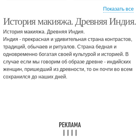
Показать все
История макияжа. Древняя Индия.
Мужчины на женскую
Женская мода
моду
История макияжа. Древняя Индия.
Индия - прекрасная и удивительная страна контрастов,
традиций, обычаев и ритуалов. Страна бедная и
Одежда в рабочей
одновременно богатая своей культурой и историей. В
Женские тренды
среде
случае если мы говорим об образе древне - индийских
женщин, пришедший из древности, то он почти во всем
сохранился до наших дней.
Одежда в разных
Одежда в спорте
культурах
Одежда в разных
Женский стиль
ситуациях