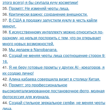
этого всего) я бы скупала кучу косметики!
35.
Промпт: Не изменяй черты лица.
36.
Критически важно: сохранение внешности.
37.
В США в продажу запустили куклу в честь кайли
миноуг.
38.
К искусственному интеллекту можно относиться по-
разному, но нельзя поспорить с тем, что он открывает
много новых возможностей.
39.
Мы делаем в Nanobanana.
40.
Создай не меняя черты лица соотношение сторон 9:
16.
41.
Я не беру готовые промты у других AI - креаторов, я
их создаю лично!
42.
Алина кабаева совершила визит в столицу Китая.
43.
Промпт: это профессиональное
высокодетализированное постановочное фото, модная
фотосессия для журнала.
44.
Создай стильное зеркальное селфи, не меняя черты
лица.