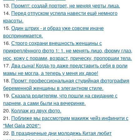
Стиль в одежде
Гранж в одежде
13.
Промпт: создай портрет, не меняя черты лица.
14.
Перед отпуском успела навести ещё немного
красоты.
15.
Один штрих - и образ уже совсем иначе
воспринимается.
Женская фигура
Летняя одежда
16.
Строго сохрани внешность женщины с
прикреплённого фото 1: 1. не менять лицо, форму глаз,
нос, кожу с порами, возраст, прическу, пропорции тела.
17.
Два сына! Когда-то даже представить себя в роли
Зимняя одежда
Стильная одежда
мамы не могла, а теперь у меня их двое!
18.
Промт: профессиональная студийная фотография
беременной женщины в элегантном стиле.
19.
Сказала родителям, что пошли на свидание с
Одежда для среднего
парнем, а сами были на вечеринке.
Одежды в зависимости
возраста
20.
Коллаж из двух фото.
21.
Поближе мы рассмотрим макияж чейз инфинити с
"Met Gala 2026":
22.
В праздничные дни молодежь Китая любит
Табу в одежде
Пляжная одежда