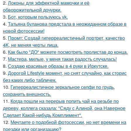
2.
Локоны для эффектной мамочки и её
Эффектная одежда
Женщины в одежде
обворожительной дочурки.
3.
Бот, которым пользуюсь vk.
4.
Татьяна буланова предстала в неожиданном образе в
новой фотосессии!
5.
Промт: Создай гиперреалистичный портрет, качество
Предпочтения в одежде
Цвета в одежде
4K, не меняя черты лица.
6.
Как было "ДО" можете посмотреть пролистав до конца.
7.
Мастера, милые, у меня такая радость случалась!
8.
Создаю красивые образы в 4 руки в Иркутске.
Верхняя одежда
Одежда на осень
9.
Дорогой Lifestyle момент, но снят случайно, как сторис
без каких либо табличек.
10.
Гиперреалистичное зеркальное селфи по грудь,
сохранить внешность.
11.
Когда пошли на перерыв попить чай на резьбе по
Лофт в одежде
Лофт с мужской одежде
дереву, коллега сказала: "Сяду с Алиной, она Наверное
Сделает Какой-нибудь Комплимент".
12.
Мечтаете о подобной фотосессии, но нет времени на
поездки или организацию?