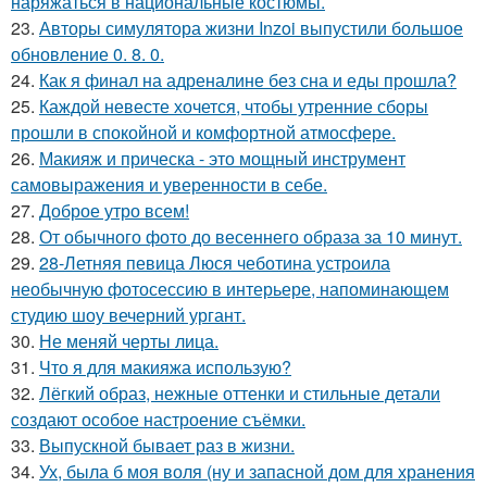
наряжаться в национальные костюмы.
23.
Авторы симулятора жизни Inzoi выпустили большое
обновление 0. 8. 0.
24.
Как я финал на адреналине без сна и еды прошла?
25.
Каждой невесте хочется, чтобы утренние сборы
Одежда по фигуре
Современная одежда
прошли в спокойной и комфортной атмосфере.
26.
Макияж и прическа - это мощный инструмент
самовыражения и уверенности в себе.
27.
Доброе утро всем!
28.
От обычного фото до весеннего образа за 10 минут.
29.
28-Летняя певица Люся чеботина устроила
необычную фотосессию в интерьере, напоминающем
студию шоу вечерний ургант.
30.
Не меняй черты лица.
31.
Что я для макияжа использую?
32.
Лёгкий образ, нежные оттенки и стильные детали
создают особое настроение съёмки.
33.
Выпускной бывает раз в жизни.
34.
Ух, была б моя воля (ну и запасной дом для хранения