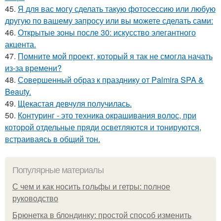
45.
Я для вас могу сделать такую фотосессию или любую
другую по вашему запросу или вы можете сделать сами:
46.
Открытые зоны после 30: искусство элегантного
акцента.
47.
Помните мой проект, который я так не смогла начать
из-за времени?
48.
Совершенный образ к празднику от Palmira SPA &
Beauty.
49.
Щекастая девчуля получилась.
50.
Контуринг - это техника окрашивания волос, при
которой отдельные пряди осветляются и тонируются,
встраиваясь в общий тон.
Популярные материалы
С чем и как носить гольфы и гетры: полное
руководство
Брюнетка в блондинку: простой способ изменить