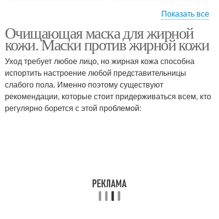
Показать все
Очищающая маска для жирной
Условия для жирной
Блеск на лице
кожи. Маски против жирной кожи
кожи
Уход требует любое лицо, но жирная кожа способна
испортить настроение любой представительницы
слабого пола. Именно поэтому существуют
Жирная кожа
Маски для жирной и
рекомендации, которые стоит придерживаться всем, кто
регулярно борется с этой проблемой: