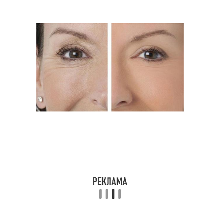
Крем на лицо
Шикарные кремы
Противовозрастные
Кремы для лица
кремы
Антивозрастной
Шикарный крем
лифтинг-крем
Крем перед
Крем против морщин
магазинными аналогами