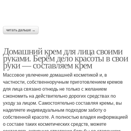
Кремы от морщин
Крем от морщин
читать дальше →
Ингредиенты для
Самодельный крем
домашнего крема
Домашний крем для лица своими
руками. Берём дело красоты в свои
руки — составляем крем
Масла в домашнем
Крем с магазинными
Массовое увлечение домашней косметикой и, в
креме
аналогами
частности, собственноручным приготовлением кремов
для лица связано отнюдь не только с желанием
сэкономить на действительно дорогих средствах по
уходу за лицом. Самостоятельно составляя кремы, вы
Простой крем
Ингредиенты для крема
наделяете индивидуальным подходом заботу о
собственной красоте. А полностью владея информацией
о составе таких косметических средств, можете
составлять активную стратегию борьбы со старением.