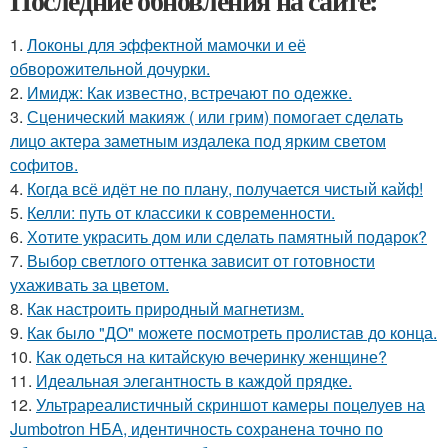
Последние обновления на сайте:
1.
Локоны для эффектной мамочки и её
обворожительной дочурки.
2.
Имидж: Как известно, встречают по одежке.
3.
Сценический макияж ( или грим) помогает сделать
лицо актера заметным издалека под ярким светом
софитов.
4.
Когда всё идёт не по плану, получается чистый кайф!
5.
Келли: путь от классики к современности.
6.
Хотите украсить дом или сделать памятный подарок?
7.
Выбор светлого оттенка зависит от готовности
ухаживать за цветом.
8.
Как настроить природный магнетизм.
9.
Как было "ДО" можете посмотреть пролистав до конца.
10.
Как одеться на китайскую вечеринку женщине?
11.
Идеальная элегантность в каждой прядке.
12.
Ультрареалистичный скриншот камеры поцелуев на
Jumbotron НБА, идентичность сохранена точно по