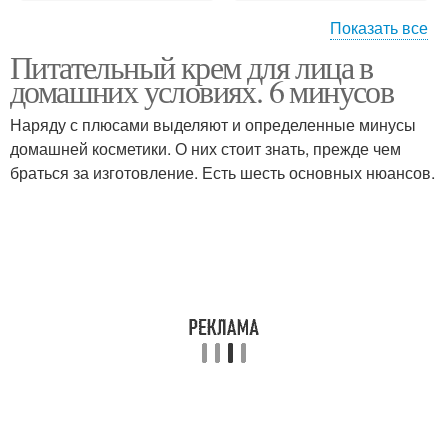
Показать все
Питательный крем для лица в
Крем для лица
Домашние кремы
домашних условиях. 6 минусов
Наряду с плюсами выделяют и определенные минусы
домашней косметики. О них стоит знать, прежде чем
браться за изготовление. Есть шесть основных нюансов.
Домашний крем
Ночной крем
Крем из масла
Крем с глицерином
Крем из авокадо
Крем против акне