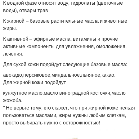
Крем на основе
Знаменитый крем
К водной фазе относят воду, гидролаты (цветочные
воды), отвары трав
К жирной – базовые растительные масла и животные
жиры.
Крем от глубоких
Эффективный крем
К активной – эфирные масла, витамины и прочие
морщин
активные компоненты для увлажнения, омоложения,
лечения.
Для сухой кожи подойдут следующие базовые масла:
Основа для домашнего
Крем с травами
крема
авокадо,персиковое,миндальное,льняное,какао.
Для жирной кожи подойдут
кунжутное масло,масло виноградной косточки,масло
жожоба.
Детский крем
Антивозрастной уход
” Не верьте тому, кто скажет, что при жирной коже нельзя
пользоваться маслами, жиры нужны любым клеткам,
просто выбирать нужно с осторожностью!
Антивозрастная
Антивозрастные кремы