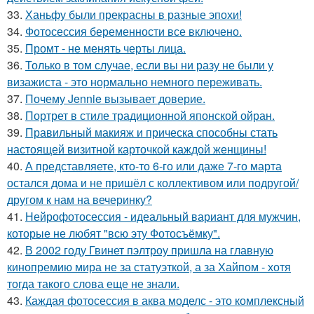
33.
Ханьфу были прекрасны в разные эпохи!
34.
Фотосессия беременности все включено.
35.
Промт - не менять черты лица.
36.
Только в том случае, если вы ни разу не были у
визажиста - это нормально немного переживать.
37.
Почему Jennie вызывает доверие.
38.
Портрет в стиле традиционной японской ойран.
39.
Правильный макияж и прическа способны стать
настоящей визитной карточкой каждой женщины!
40.
А представляете, кто-то 6-го или даже 7-го марта
остался дома и не пришёл с коллективом или подругой/
другом к нам на вечеринку?
41.
Нейрофотосессия - идеальный вариант для мужчин,
которые не любят "всю эту Фотосъёмку".
42.
В 2002 году Гвинет пэлтроу пришла на главную
кинопремию мира не за статуэткой, а за Хайпом - хотя
тогда такого слова еще не знали.
43.
Каждая фотосессия в аква моделс - это комплексный