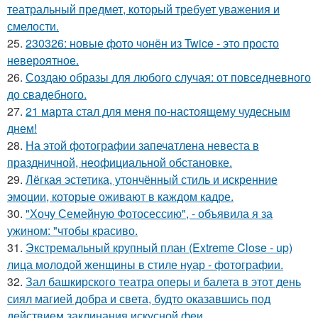
театральный предмет, который требует уважения и
смелости.
25.
230326: новые фото чонён из Twice - это просто
невероятное.
26.
Создаю образы для любого случая: от повседневного
до свадебного.
27.
21 марта стал для меня по-настоящему чудесным
днем!
28.
На этой фотографии запечатлена невеста в
праздничной, неофициальной обстановке.
29.
Лёгкая эстетика, утончённый стиль и искренние
эмоции, которые оживают в каждом кадре.
30.
"Хочу Семейную Фотосессию", - объявила я за
ужином: "чтобы красиво.
31.
Экстремальный крупный план (Extreme Close - up)
лица молодой женщины в стиле нуар - фотографии.
32.
Зал башкирского театра оперы и балета в этот день
сиял магией добра и света, будто оказавшись под
действием заклинания искусной феи.