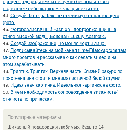
процесс, где родителям не нужно беспокоиться о
подготовке ребенка, кроме как привезти его.
44.
Создай фотографию не отличимую от настоящего
фото.
45.
Фотореалистичный Fashion - портрет женщины в
стиле высокой моды, Editorial / Luxury Aesthetic.
46.
Создай изображение, не меняя черты лица.
47.
Подписывайтесь на мой канал t. me/Filatovapromt там
много промтов и рассказываю как делать видео и на
этом зарабатывать.
48.
Триптих. Триптих. Верхняя часть: близкий ракурс по
пояс женщина стоит в минималистичной белой студии.
49.
Идеальная картинка. Идеальная картинка на фото.
50.
В чём необходимость сопровождения визажиста/
стилиста по прическам.
Популярные материалы
Шикарный подарок для любимых, будь то 14