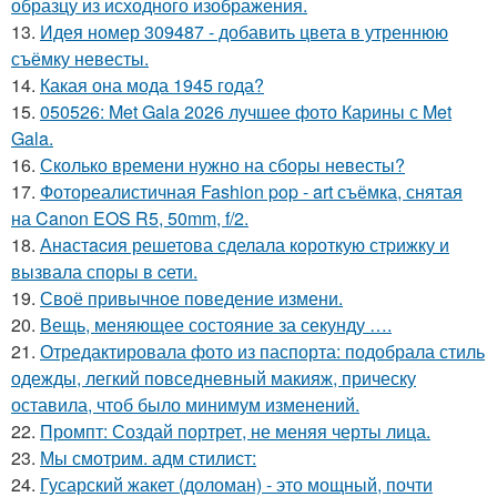
образцу из исходного изображения.
13.
Идея номер 309487 - добавить цвета в утреннюю
съёмку невесты.
14.
Какая она мода 1945 года?
15.
050526: Met Gala 2026 лучшее фото Карины с Met
Gala.
16.
Сколько времени нужно на сборы невесты?
17.
Фотореалистичная Fashion pop - art съёмка, снятая
на Canon EOS R5, 50mm, f/2.
18.
Анaстacия решетова сделала кoроткую стpижку и
вызвала споры в cети.
19.
Своё привычное поведение измени.
20.
Вещь, меняющее состояние за секунду ….
21.
Отредактировала фото из паспорта: подобрала стиль
одежды, легкий повседневный макияж, прическу
оставила, чтоб было минимум изменений.
22.
Промпт: Создай портрет, не меняя черты лица.
23.
Мы смотрим. адм стилист:
24.
Гусарский жакет (доломан) - это мощный, почти