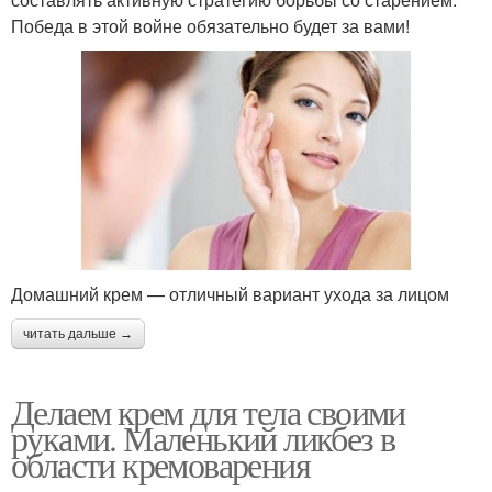
Витаминный крем
Ромашковый крем
Победа в этой войне обязательно будет за вами!
Ингредиент для крема
Натуральный крем
Крем в домашних
Крем для сухой кожи
условиях
Домашний крем — отличный вариант ухода за лицом
читать дальше →
Крем с пчелиным
Волшебный крем
воском
Делаем крем для тела своими
руками. Маленький ликбез в
области кремоварения