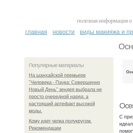
полезная информация о 
главная
новости
виды макияжа и пр
Осн
Популярные материалы
Ос
На шанхайской премьере
"Человека - Паука: Совершенно
Новый День" зендея выбрала не
просто очередной наряд, а
настоящий артефакт высокой
Осе
моды.
С при
Кому идет челка полукругом.
идеал
Рекомендации
помог