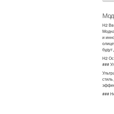
Мод
H2 Вв
Модна
и инн
олице
будут
H2 Ос
### У
Ультр
стиль
эффек
### Н