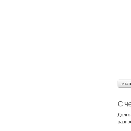
читат
С ч
Долго
разно