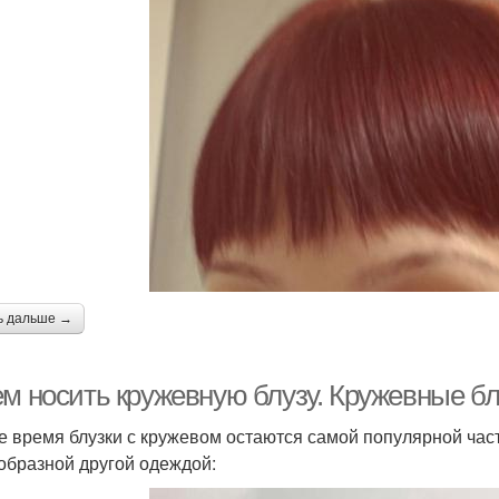
ь дальше →
ем носить кружевную блузу. Кружевные бл
е время блузки с кружевом остаются самой популярной част
образной другой одеждой: