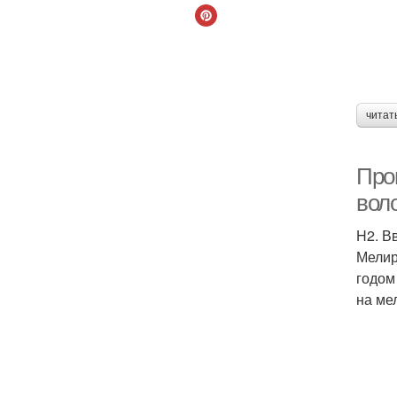
читат
Про
вол
H2. В
Мелир
годом
на ме