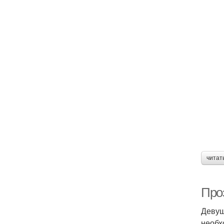
читат
Про
Девуш
необх