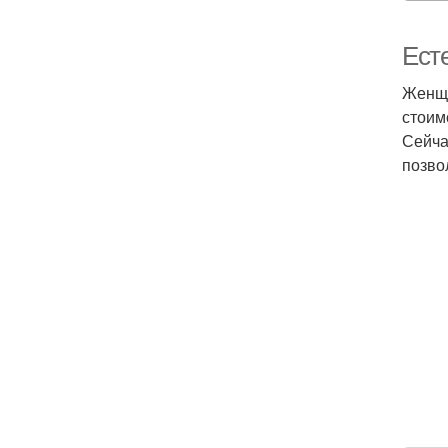
Ест
Женщи
стоим
Сейча
позвол