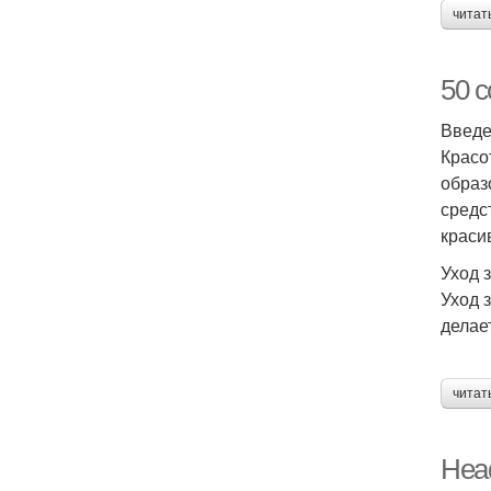
читат
50 с
Введ
Красо
образ
средс
краси
Уход 
Уход 
делае
читат
Head