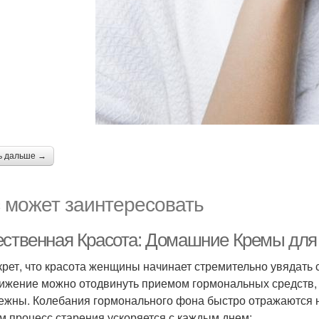
ь дальше →
 может заинтересовать
ественная Красота: Домашние Кремы дл
крет, что красота женщины начинает стремительно увядать с
ижение можно отодвинуть приемом гормональных средств, 
ежны. Колебания гормонального фона быстро отражаются 
м процесс старения ускоряется с каждым днем: