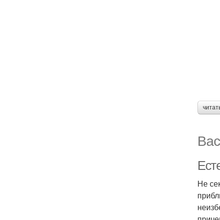
читат
Вас
Ест
Не се
прибл
неизб
приче