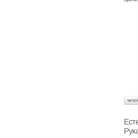
читат
Ест
Рук