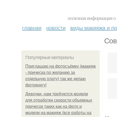
полезная информация о 
главная
новости
виды макияжа и пр
Сов
Популярные материалы
Приглашаю на фотосъёмку (макияж
- прическа по желанию за
отдельную плату) так же делаю
фотокнигу!
Девочки, нам требуются модели
для отработки скорости объемных
причесок таких как на фото и
модели на макияж (все работы на