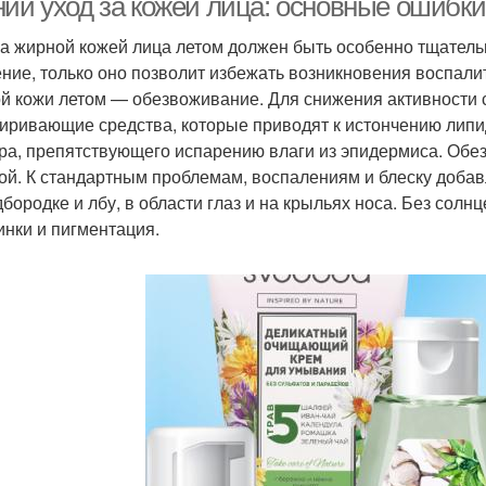
ий уход за кожей лица: основные ошибки 
за жирной кожей лица летом должен быть особенно тщатель
ние, только оно позволит избежать возникновения воспали
й кожи летом — обезвоживание. Для снижения активности 
иривающие средства, которые приводят к истончению липи
ра, препятствующего испарению влаги из эпидермиса. Обез
ой. К стандартным проблемам, воспалениям и блеску доба
дбородке и лбу, в области глаз и на крыльях носа. Без сол
нки и пигментация.