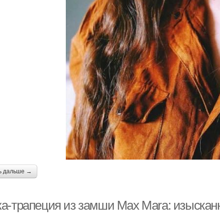
ь дальше →
а-трапеция из замши Max Mara: изысканн