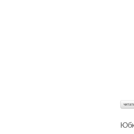
читат
Юбк