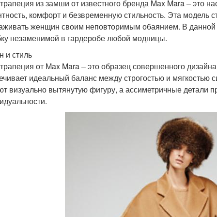
трапеция из замши от известного бренда Max Mara – это н
нтность, комфорт и безвременную стильность. Эта модель с
аживать женщин своим неповторимым обаянием. В данной 
бку незаменимой в гардеробе любой модницы.
н и стиль
трапеция от Max Mara – это образец совершенного дизайн
ечивает идеальный баланс между строгостью и мягкостью с
ют визуально вытянутую фигуру, а ассиметричные детали п
идуальности.