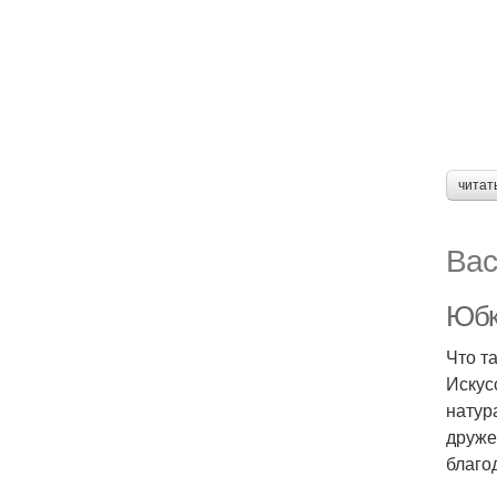
читат
Вас
Юбк
Что т
Искус
натур
друже
благо