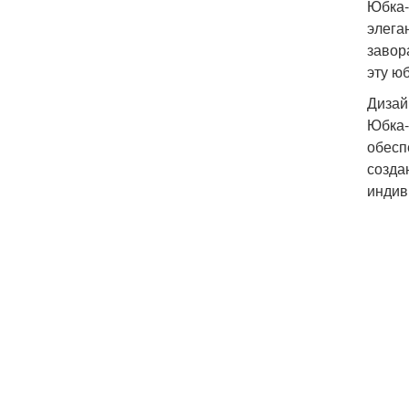
Юбка-
элега
завор
эту ю
Дизай
Юбка-
обесп
созда
индив