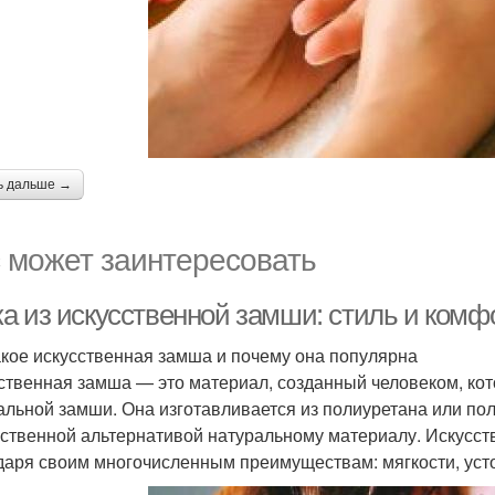
ь дальше →
 может заинтересовать
а из искусственной замши: стиль и комф
акое искусственная замша и почему она популярна
ственная замша — это материал, созданный человеком, кот
альной замши. Она изготавливается из полиуретана или поли
ственной альтернативой натуральному материалу. Искусст
даря своим многочисленным преимуществам: мягкости, устой