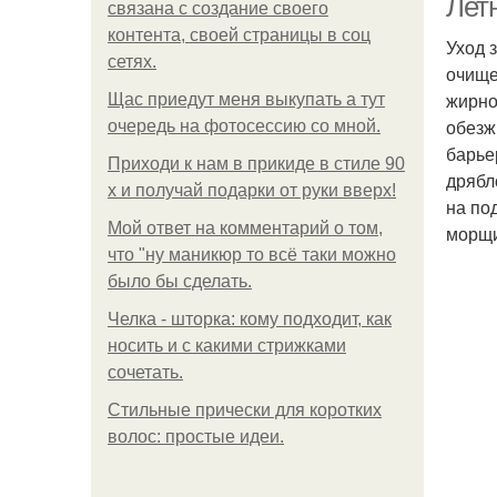
Летн
связана с создание своего
контента, своей страницы в соц
Уход 
сетях.
очище
жирно
Щас приедут меня выкупать а тут
обезж
очередь на фотосессию со мной.
барье
Приходи к нам в прикиде в стиле 90
дрябл
х и получай подарки от руки вверх!
на по
Мой ответ на комментарий о том,
морщи
что "ну маникюр то всё таки можно
было бы сделать.
Челка - шторка: кому подходит, как
носить и с какими стрижками
сочетать.
Стильные прически для коротких
волос: простые идеи.