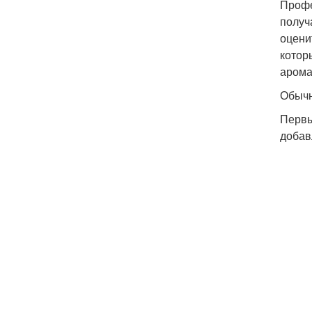
Профе
получ
оцени
котор
арома
Обычн
Первы
добав